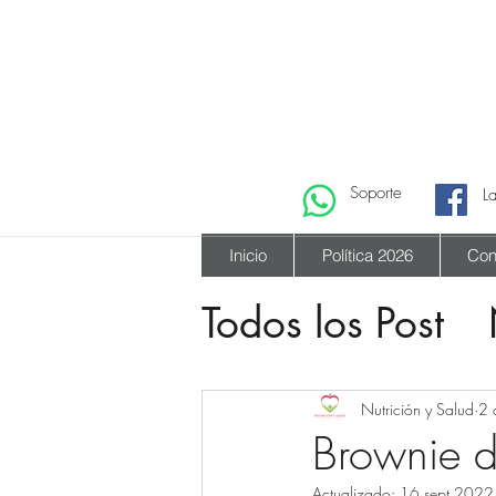
Soporte
L
Inicio
Política 2026
Con
Todos los Post
Recetario
Nutrición y Salud
2 
Brownie de
Actualizado:
16 sept 2022