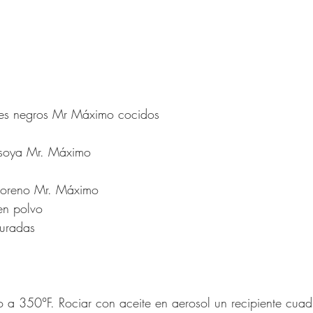
oles negros Mr Máximo cocidos
 soya Mr. Máximo
Moreno Mr. Máximo
en polvo
turadas
no a 350°F. Rociar con aceite en aerosol un recipiente cua