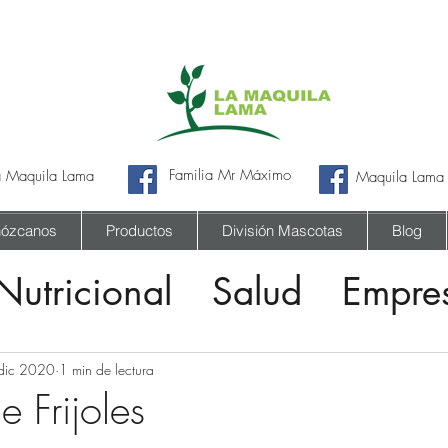
Familia Mr Máximo
a Maquila Lama
Maquila Lama
ózcanos
Productos
División Mascotas
Blog
Nutricional
Salud
Empres
dic 2020
1 min de lectura
 Frijoles