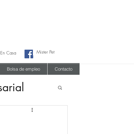
Mister Pet
 En Casa
Bolsa de empleo
Contacto
arial