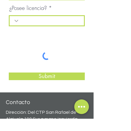
¿Posee licencia?
Submit
Contacto
Dirección: Del CTP San Rafael de
Alajuela 100 Sur a mano izquierda,
calle sin salida