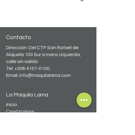
Equilibrio de Omega 3 y 6 
Ingredientes naturales 
Puedes obtener nuestros productos de 
Minerales orgánicos 
Special Care 
Prebiótico MOS 
exclusivamente en 
clínicas veterinarias y tiendas 
Extracto de Yucca schidigera
especializadas.
Contacto
Dirección: Del CTP San Rafael de
Alajuela 100 Sur a mano izquierda,
calle sin salida
Tel:
+506 4101-0100
Email:
info@maquilalama.com
La Maquila Lama
Inicio
Conózcanos
Productos
Mascotas
Blog