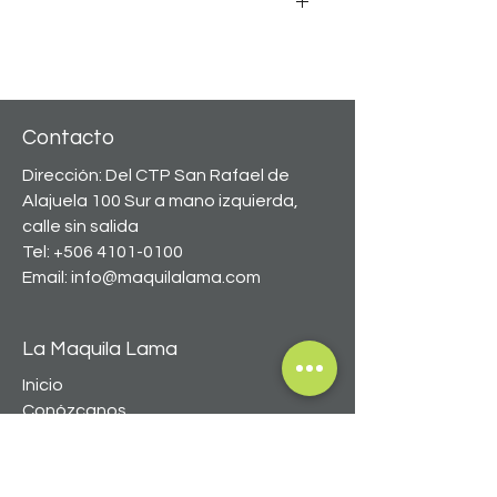
Equilibrio de Omega 3 y 6
Rico en taurina 
Puedes obtener nuestros productos de 
Ingredientes naturales 
Special Care 
Minerales orgánicos 
exclusivamente en 
clínicas veterinarias y tiendas 
Polifosfato para dientes sanos 
especializadas.
Prebiótico MOS 
Contacto
Extracto de Yucca schidigera
Dirección: Del CTP San Rafael de
Alajuela 100 Sur a mano izquierda,
calle sin salida
Tel:
+506 4101-0100
Email:
info@maquilalama.com
La Maquila Lama
Inicio
Conózcanos
Productos
Mascotas
Blog