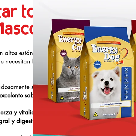
tar todos
 Mascota
 altos estándares de calidad,
e necesitan los perros y gatos en
adosamente seleccionados que
excelente sabor.
uerza y vitalidad de los perros
gral y digestivo de los gatos
.