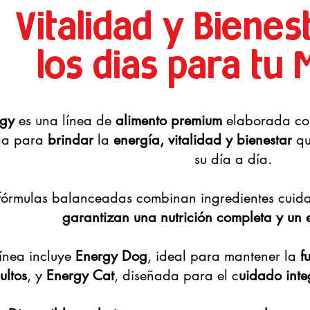
Vitalidad y Bienes
los dias para tu
rgy
es una línea de
alimento premium
elaborada con
da para
brindar
la
energía, vitalidad y bienestar
qu
su día a día.
fórmulas balanceadas combinan ingredientes cuid
garantizan una nutrición completa y un 
línea incluye
Energy Dog
, ideal para mantener la
f
ultos
, y
Energy Cat
, diseñada para el c
uidado inte