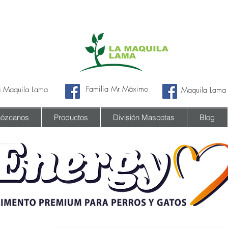
Familia Mr Máximo
a Maquila Lama
Maquila Lama
ózcanos
Productos
División Mascotas
Blog